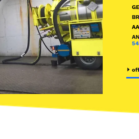
G
B
A
A
5
of