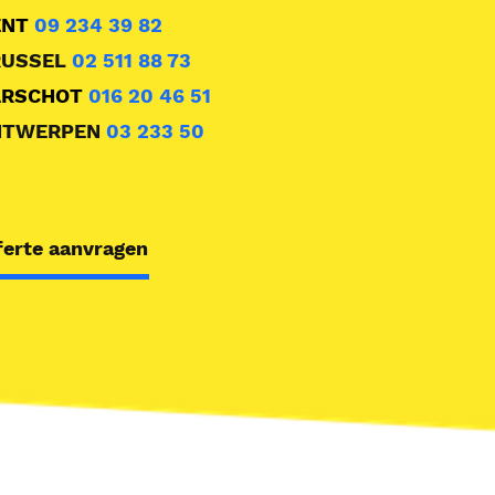
ENT
09 234 39 82
RUSSEL
02 511 88 73
ARSCHOT
016 20 46 51
NTWERPEN
03 233 50
4
ferte aanvragen