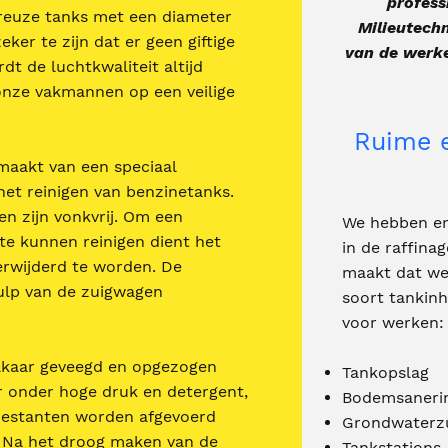
profess
t reuze tanks met een diameter
Milieutechn
ker te zijn dat er geen giftige
van de werke
dt de luchtkwaliteit altijd
onze vakmannen op een veilige
Ruime e
maakt van een speciaal
het reinigen van benzinetanks.
n zijn vonkvrij. Om een
We hebben er
e kunnen reinigen dient het
in de raffina
rwijderd te worden. De
maakt dat we
lp van de zuigwagen
soort tankinh
voor werken:
elkaar geveegd en opgezogen
Tankopslag
r onder hoge druk en detergent,
Bodemsaneri
srestanten worden afgevoerd
Grondwaterzu
. Na het droog maken van de
Tankstations