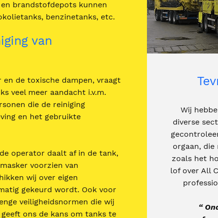
s en brandstofdepots kunnen
kolietanks, benzinetanks, etc.
iging van
Tev
 en de toxische dampen, vraagt
ks veel meer aandacht i.v.m.
rsonen die de reiniging
Wij hebb
ving en het gebruikte
diverse sec
gecontrolee
orgaan, die 
de operator daalt af in de tank,
zoals het h
tmasker voorzien van
lof over All
ikken wij over eigen
professi
matig gekeurd wordt. Ook voor
enge veiligheidsnormen die wij
“ On
 geeft ons de kans om tanks te