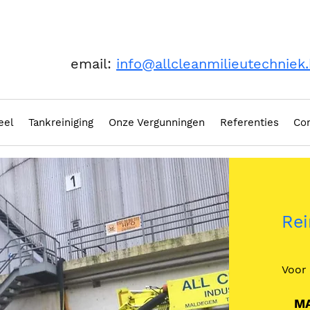
email:
info@allcleanmilieutechniek
eel
Tankreiniging
Onze Vergunningen
Referenties
Co
Rei
Voor 
M