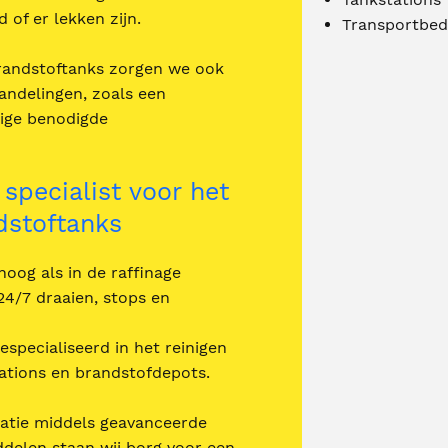
 of er lekken zijn.
Transportbed
brandstoftanks zorgen we ook
andelingen, zoals een
rige benodigde
 specialist voor het
dstoftanks
 hoog als in de raffinage
24/7 draaien, stops en
gespecialiseerd in het reinigen
tations en brandstofdepots.
atie middels geavanceerde
iddelen staan wij borg voor een