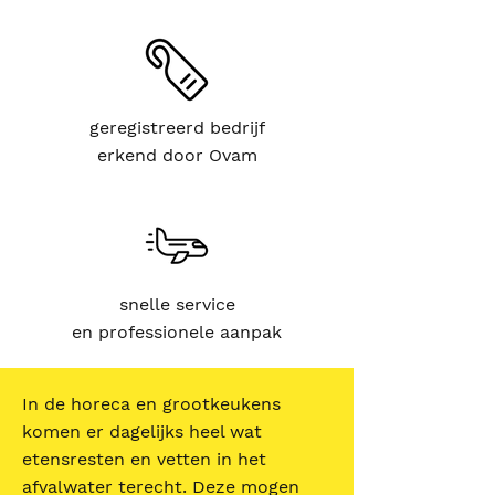
geregistreerd bedrijf
erkend door Ovam
snelle service
en professionele aanpak
In de horeca en grootkeukens
komen er dagelijks heel wat
etensresten en vetten in het
afvalwater terecht. Deze mogen