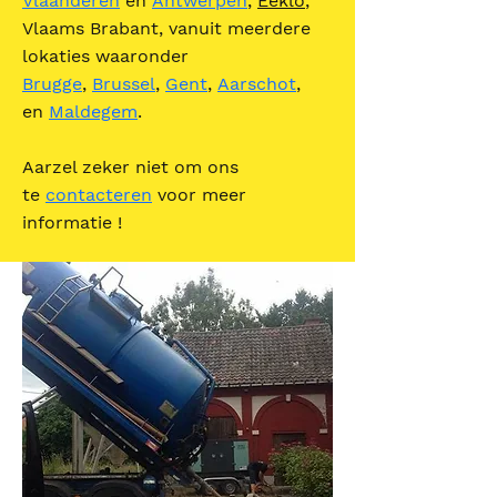
Vlaanderen
en
Antwerpen
,
Eeklo
,
Vlaams Brabant, vanuit meerdere
lokaties waaronder
Brugge
,
Brussel
,
Gent
,
Aarschot
,
en
Maldegem
.
Aarzel zeker niet om ons
te
contacteren
voor meer
informatie !